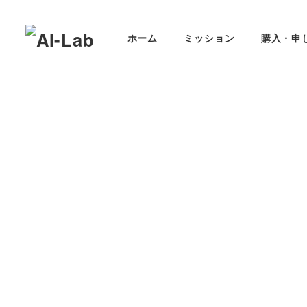
メ
イ
ホーム
ミッション
購入・申
ン
コ
ン
テ
ン
ツ
へ
移
動